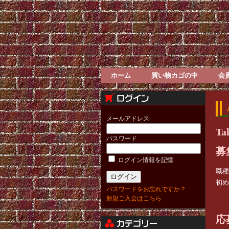
ホーム
買い物カゴの中
会
メールアドレス
T
パスワード
募
ログイン情報を記憶
職種
初め
パスワードをお忘れですか？
新規ご入会はこちら
応