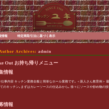
員情報
特定商取引法に基づく表示
Author Archives:
admin
ake Out お持ち帰りメニュー
集情報
/仕事内容 キッチン業務全般と簡単なホール業務です｡ ＜新人さん教育例＞ 
てのキッチン｡まずはカレーソースの仕込みから｡ 徐々にソースや炒め物の技術
募情報