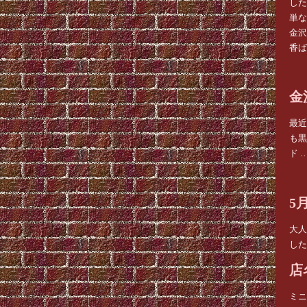
した
単な
金沢
香ば
金
最近
も黒
ド 
5
大人
した
店
ミニ