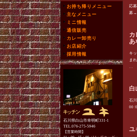
応募
お持ち帰りメニュー
募→
主なメニュー
ミニ情報
通信販売
カ
カレー卸売り
あ
お店紹介
キッ
採用情報
まれ
…
白
石川
00
石川県白山市幸明町331-1
TEL.076-275-5946
ユ
【営業時間】