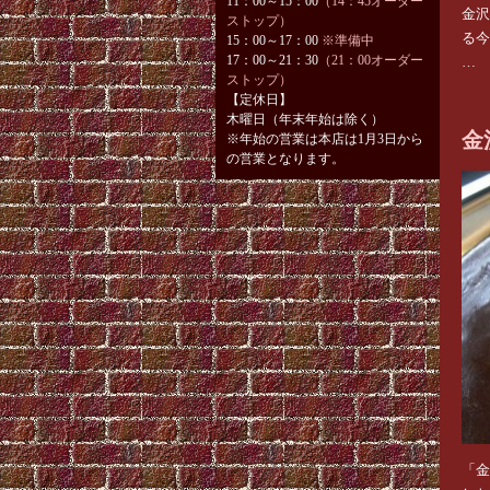
11：00～15：00
（14：45
オーダー
金沢
ストップ）
る今
15：00～17：00
※準備中
17：00～21：30
（21：00
オーダー
…
ストップ）
【定休日】
木曜日（年末年始は除く）
金
※年始の営業は本店は1月3日から
の営業となります。
「金