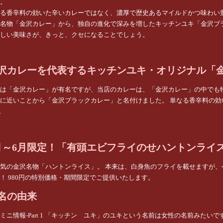
。
る香辛料の効いた辛いカレーではなく、濃厚で歴史あるマイルドかつ味わい
名物「金沢カレー」から、独自の進化で深みを増したキッチンユキ「金沢ブ
しい美味さが、きっと、クセになることでしょう。
沢カレーを代表するキッチンユキ・オリジナル「
は「金沢カレー」が有名ですが、当店のカレーは、「金沢カレー」の中でも
に近いことから「金沢ブラックカレー」と名付けました。 単なる香辛料の
…
月～6月限定！「有頭エビフライのせハントンライス」
気の金沢名物「ハントンライス」。 本来は、白身魚のフライを載せますが、
！ 980円の特別価格・期間限定でご提供いたします。
名の由来
ミニ情報-Part 1 「キッチン ユキ」のユキという名前は女性の名前みた